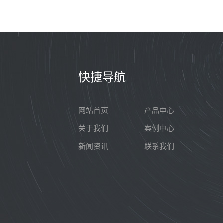
快捷导航
网站首页
产品中心
关于我们
案例中心
新闻资讯
联系我们